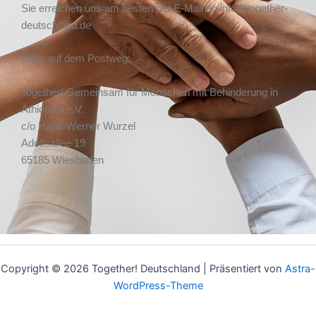
Sie erreichen uns am besten per E-Mail an info@together-
deutschland.de
Oder auf dem Postweg:
Together! Gemeinsam für Menschen mit Behinderung in
Äthiopien e.V.
c/o Hans-Werner Wurzel
Adolfsallee 19
65185 Wiesbaden
Copyright © 2026 Together! Deutschland | Präsentiert von
Astra-
WordPress-Theme